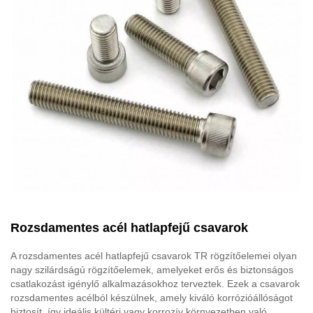
Rozsdamentes acél hatlapfejű csavarok
A rozsdamentes acél hatlapfejű csavarok TR rögzítőelemei olyan
nagy szilárdságú rögzítőelemek, amelyeket erős és biztonságos
csatlakozást igénylő alkalmazásokhoz terveztek. Ezek a csavarok
rozsdamentes acélból készülnek, amely kiváló korrózióállóságot
biztosít, így ideális kültéri vagy korrozív környezetben való