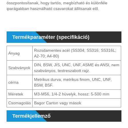
összpontosítanak, hogy tartós, megbízható és különféle
iparágakban használható csavarokat állítsanak elő.
Termékparaméter (specifikáció)
Rozsdamentes acél (SS304; SS316; SS316L;
Anyag
A2-70; A4-80)
DIN, BSW, JIS, UNC, UNF, ASME és ANSI, nem
Szabványok
szabványos, testreszabott rajz.
Metrikus durva, metrikus finom, UNC, UNF,
cérna
BSW, BSF.
Méretek
M3-M56, 1/4-2 hüvelyk, hossz: 5-500 mm
Csomagolás
Bagor Carton vagy mások
Termékjellemző