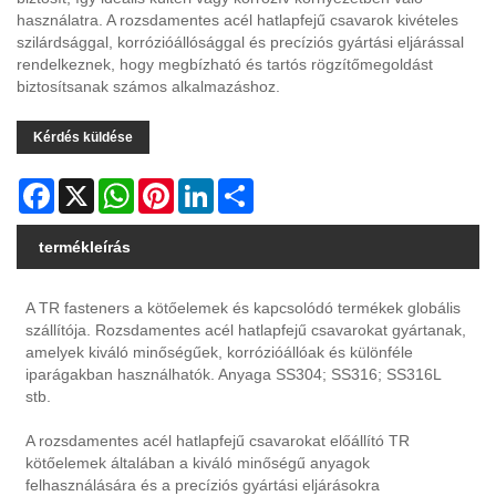
használatra. A rozsdamentes acél hatlapfejű csavarok kivételes
szilárdsággal, korrózióállósággal és precíziós gyártási eljárással
rendelkeznek, hogy megbízható és tartós rögzítőmegoldást
biztosítsanak számos alkalmazáshoz.
Kérdés küldése
Facebook
X
WhatsApp
Pinterest
LinkedIn
Share
termékleírás
A TR fasteners a kötőelemek és kapcsolódó termékek globális
szállítója. Rozsdamentes acél hatlapfejű csavarokat gyártanak,
amelyek kiváló minőségűek, korrózióállóak és különféle
iparágakban használhatók. Anyaga SS304; SS316; SS316L
stb.
A rozsdamentes acél hatlapfejű csavarokat előállító TR
kötőelemek általában a kiváló minőségű anyagok
felhasználására és a precíziós gyártási eljárásokra