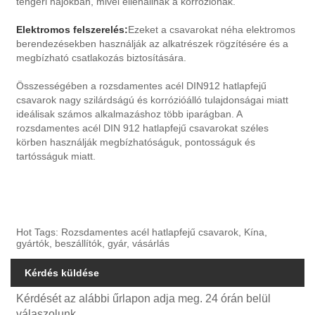
tengeri hajókban, mivel ellenállnak a korróziónak.
Elektromos felszerelés:
Ezeket a csavarokat néha elektromos
berendezésekben használják az alkatrészek rögzítésére és a
megbízható csatlakozás biztosítására.
Összességében a rozsdamentes acél DIN912 hatlapfejű
csavarok nagy szilárdságú és korrózióálló tulajdonságai miatt
ideálisak számos alkalmazáshoz több iparágban. A
rozsdamentes acél DIN 912 hatlapfejű csavarokat széles
körben használják megbízhatóságuk, pontosságuk és
tartósságuk miatt.
Hot Tags: Rozsdamentes acél hatlapfejű csavarok, Kína,
gyártók, beszállítók, gyár, vásárlás
Kérdés küldése
Kérdését az alábbi űrlapon adja meg. 24 órán belül
válaszolunk.