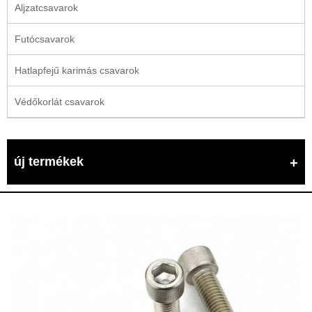
Aljzatcsavarok
Futócsavarok
Hatlapfejű karimás csavarok
Védőkorlát csavarok
új termékek