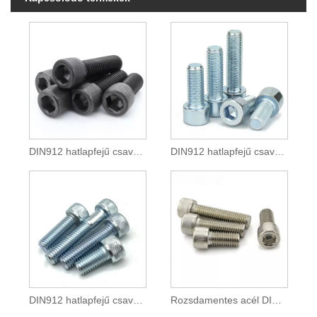
DIN912 hatlapfejű csavarok
DIN912 hatlapfejű csavarok, 8.8 fokozat
DIN912 hatlapfejű csavarok, 12.9-es fokozat, horganyzott
Rozsdamentes acél DIN 912 hatlapfejű csavarok