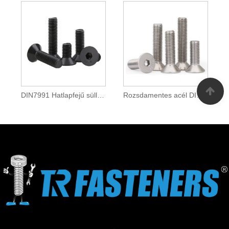
DIN7991 Hatlapfejű süllyesztett csavarok
Rozsdamentes acél DIN7991 hatlapfejű süllyesztett csavarok